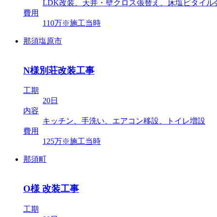
LDK改装、天井・壁クロス張替え、床塩ビタイル
費用
110万※施工当時
那須塩原市
N様別荘改装工事
工期
20日
内容
キッチン、手洗い、エアコン移設、トイレ増設
費用
125万※施工当時
那須町
O様 改装工事
工期