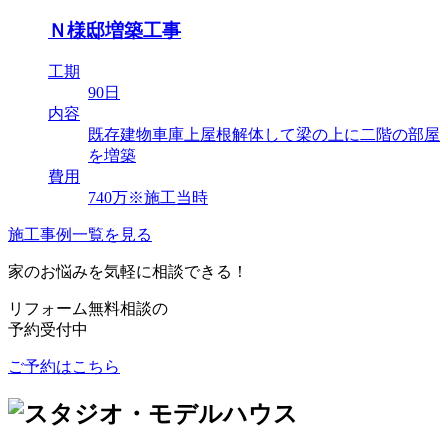
Ｎ様邸増築工事
工期
90日
内容
既存建物車庫上屋根解体して梁の上に二階の部屋
を増築
費用
740万※施工当時
施工事例一覧を見る
家のお悩みを気軽に相談できる！
リフォーム無料相談の
予約受付中
ご予約はこちら