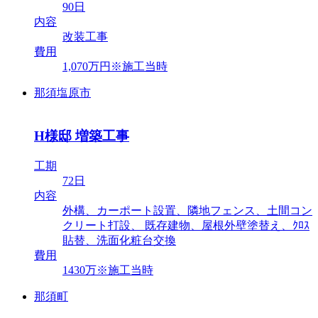
90日
内容
改装工事
費用
1,070万円※施工当時
那須塩原市
H様邸 増築工事
工期
72日
内容
外構、カーポート設置、隣地フェンス、土間コン
クリート打設、 既存建物、屋根外壁塗替え、ｸﾛｽ
貼替、洗面化粧台交換
費用
1430万※施工当時
那須町